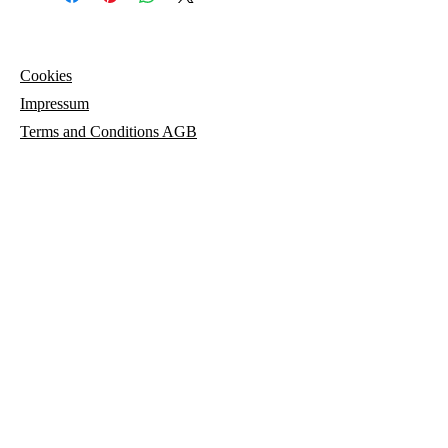
Cookies
Impressum
Terms and
Conditions AGB
© 2023 María de los Angeles Sicilia Herrero
parisicilia.com