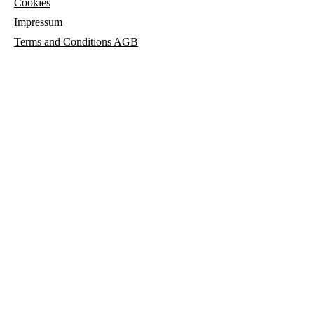
Cookies
Impressum
Terms and
Conditions AGB
© 2023 María de los Angeles Sicilia Herrero
parisicilia.com