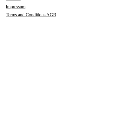
Impressum
Terms and
Conditions AGB
© 2023 María de los Angeles Sicilia Herrero
parisicilia.com